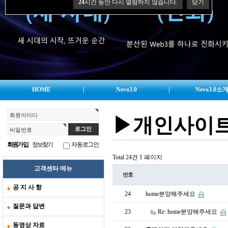
24
시간 동안 다시 열람하지 않습니다.
닫기
HOME
|
Nevo3.0
|
Nevo3.0소
회원아이디
▶개인사이
비밀번호
회원가입
정보찾기
자동로그인
Total 24건
1 페이지
고객센타 메뉴
번호
공 지 사 항
24
home분양해주세요
질문과 답변
23
Re: home분양해주세요
동영상 자료