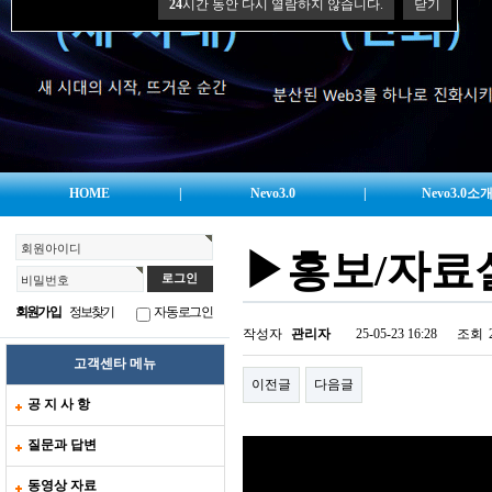
24
시간 동안 다시 열람하지 않습니다.
닫기
HOME
|
Nevo3.0
|
Nevo3.0소
회원아이디
▶홍보/자료
비밀번호
회원가입
정보찾기
자동로그인
작성자
관리자
25-05-23 16:28
조회
고객센타 메뉴
이전글
다음글
공 지 사 항
질문과 답변
동영상 자료