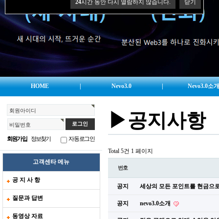
24
시간 동안 다시 열람하지 않습니다.
닫기
HOME
|
Nevo3.0
|
Nevo3.0소
회원아이디
▶공지사항
비밀번호
회원가입
정보찾기
자동로그인
Total 5건
1 페이지
고객센타 메뉴
번호
공 지 사 항
공지
세상의 모든 포인트를 현금으로!
질문과 답변
공지
nevo3.0소개
동영상 자료